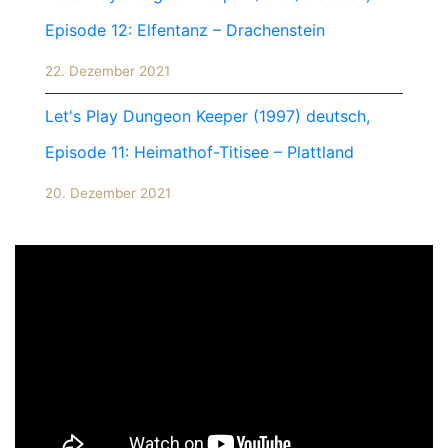
Episode 12: Elfentanz – Drachenstein
22. Dezember 2021
Let's Play Dungeon Keeper (1997) deutsch,
Episode 11: Heimathof-Titisee – Plattland
20. Dezember 2021