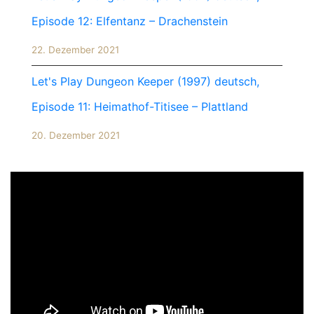
Episode 12: Elfentanz – Drachenstein
22. Dezember 2021
Let's Play Dungeon Keeper (1997) deutsch,
Episode 11: Heimathof-Titisee – Plattland
20. Dezember 2021