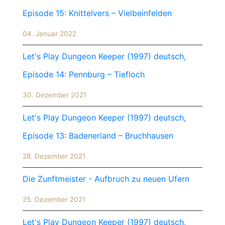
Episode 15: Knittelvers – Vielbeinfelden
04. Januar 2022
Let's Play Dungeon Keeper (1997) deutsch,
Episode 14: Pennburg – Tiefloch
30. Dezember 2021
Let's Play Dungeon Keeper (1997) deutsch,
Episode 13: Badenerland – Bruchhausen
28. Dezember 2021
Die Zunftmeister - Aufbruch zu neuen Ufern
25. Dezember 2021
Let's Play Dungeon Keeper (1997) deutsch,