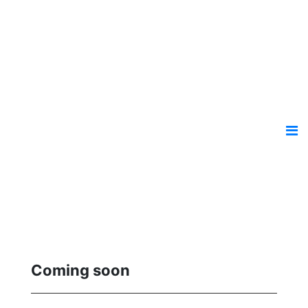
Coming soon